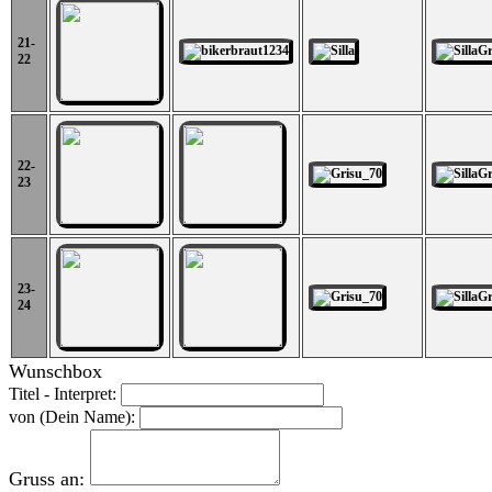
21-
22
22-
23
23-
24
Wunschbox
Titel - Interpret:
von (Dein Name):
Gruss an: