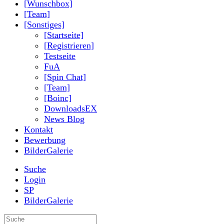
[Wunschbox]
[Team]
[Sonstiges]
[Startseite]
[Registrieren]
Testseite
FuA
[Spin Chat]
[Team]
[Boinc]
DownloadsEX
News Blog
Kontakt
Bewerbung
BilderGalerie
Suche
Login
SP
BilderGalerie