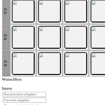
21-
22
22-
23
23-
24
Wunschbox
Intern