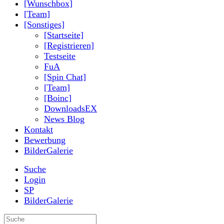
[Wunschbox]
[Team]
[Sonstiges]
[Startseite]
[Registrieren]
Testseite
FuA
[Spin Chat]
[Team]
[Boinc]
DownloadsEX
News Blog
Kontakt
Bewerbung
BilderGalerie
Suche
Login
SP
BilderGalerie