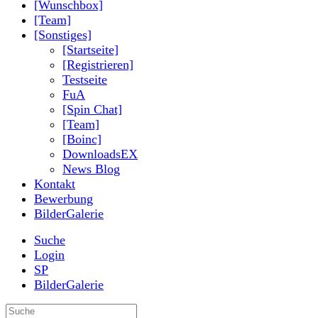
[Wunschbox]
[Team]
[Sonstiges]
[Startseite]
[Registrieren]
Testseite
FuA
[Spin Chat]
[Team]
[Boinc]
DownloadsEX
News Blog
Kontakt
Bewerbung
BilderGalerie
Suche
Login
SP
BilderGalerie