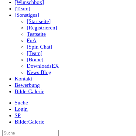
[Wunschbox]
[Team]
[Sonstiges]
[Startseite]
[Registrieren]
Testseite
FuA
[Spin Chat]
[Team]
[Boinc]
DownloadsEX
News Blog
Kontakt
Bewerbung
BilderGalerie
Suche
Login
SP
BilderGalerie