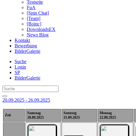
Testseite
FuA
[Spin Chat]
[Team]
[Boinc]
DownloadsEX
News Blog
Kontakt
Bewerbung
BilderGalerie
Suche
Login
SP
BilderGalerie
20.09.2025 - 26.09.2025
Samstag
Sonntag
Montag
Zeit
20.09.2025
21.09.2025
22.09.2025