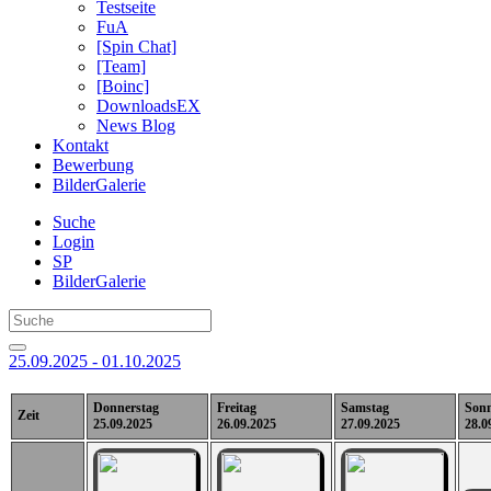
Testseite
FuA
[Spin Chat]
[Team]
[Boinc]
DownloadsEX
News Blog
Kontakt
Bewerbung
BilderGalerie
Suche
Login
SP
BilderGalerie
25.09.2025 - 01.10.2025
Donnerstag
Freitag
Samstag
Son
Zeit
25.09.2025
26.09.2025
27.09.2025
28.0